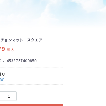
ンチョンマット スクエア
79
税込
ド：
4538757400850
ゴリ
雑貨