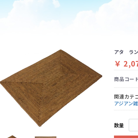
アタ ラ
￥ 2,0
商品コー
関連カテ
アジアン
数量